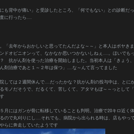
にも背中が痛い」と受診したところ、「何でもない」との診断だ
査に行ったら……
。「去年からおかしいと思ってたんだよな～～」と本人はボヤき
ンドオピニオンって、なかなか思いつかないしねぇ……。ほいでも
？ 抗がん剤を使った治療を開始しました。当初本人は「きょう
ん剤治療であと１～２年は保つ」……な～んて言ってました
院しては２週間休んで……だったかな？抗がん剤の投与中は、とに
るモノだそうで、だるくて、苦しくて、アタマもぼ～～っとして
す
５月にはガンが骨に転移していることも判明。治療で20キロ近く
るので丸刈りにし……それでも、病院から出られる時は、店もやっ
やらに奔走していたようです