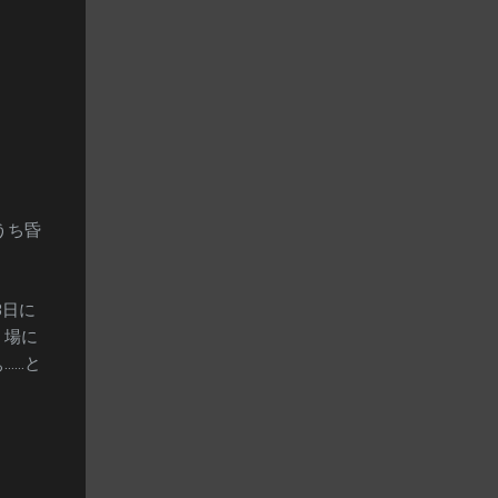
うち昏
3日に
う場に
……と