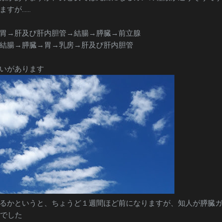
ますが……
胃→肝及び肝内胆管→結腸→膵臓→前立腺
結腸→膵臓→胃→乳房→肝及び肝内胆管
いがあります
るかというと、ちょうど１週間ほど前になりますが、知人が膵臓
歳でした