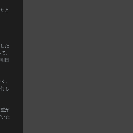
ったと
ました
って、
、明日
かく、
「何も
体重が
ていた