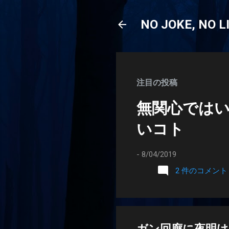
NO JOKE, NO L
注目の投稿
無関心では
いコト
-
8/04/2019
2 件のコメント
ガン回廊に夜明け