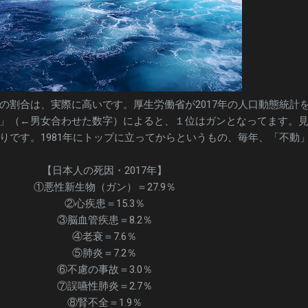
の割合は、実際に高いです。厚生労働省が2017年の人口動態統計
」（←男女合わせた数字）によると、１位はガンとなってます。
りです。1981年にトップに立ってからというもの、毎年、「不動
【日本人の死因・2017年】
①悪性新生物（ガン）＝27.9％
②心疾患＝15.3％
③脳血管疾患＝8.2％
④老衰＝7.6％
⑤肺炎＝7.2％
⑥不慮の事故＝3.0％
⑦誤嚥性肺炎＝2.7％
⑧腎不全＝1.9％