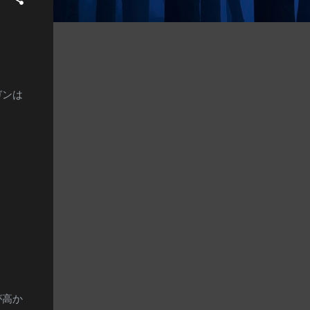
ガンは
が高か