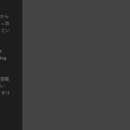
国から
見→治
」とい
e
blog
、芸能
ない
ますけ