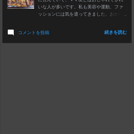
課程を経た人なら、日本の政治の仕組みや
いな人が多いです。私も美容や運動、ファ
選挙制度について習ってない、ってことは
ッションには気を遣ってきました。おかげ
あり得ないんだけど。議院内閣制と...
で10歳は若く見られます。息子が「友達に
きれいなお母さんだねと言われた」とうれ
続きを読む
コメントを投稿
しそうに報告してきて、私もうれしくなり
ました。主人も息子と同じように思ってる
はずです。でも、今後、老いていくのが怖
いです。今はヒマがあれば鏡を見て、自分
の顔をチェックしています。レーザーなど
でこまめにシミやシワへの対策を施してい
ますが、いずれは追いつかなくなるでしょ
う。年齢を重ねてもきれいに輝いている人
はたくさんいます。私もそれが目標で、内
面も磨いていくつもりです。しかし、やは
り若い子の張りのある肌を羨ましく思いま
す。今後の気の持ちようをご教示ください
【回答例】 相談者さんは、所謂、「セレ
ブ」に近い人なのかな？富裕層に囲まれ