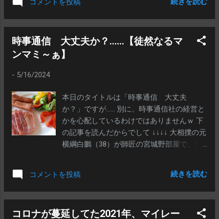
続きを読む
コメントを投稿
す 独居とか孤独死とか、所謂、「行旅死亡
子、ではなく、vs同世代もしくは近い世
人（こうりょしぼうにん）」（旅行途中＝
代、でいうなら、十分イケてるのでしょ
住所不定や放浪も含む。定住でない状態＝
う？それだけじゃダメなんですか？ ま
時事通信 大丈夫か？……【徒然なるマ
で死んだ、引取者のない者のことであり、
あ、ダメと思うから相談してんですよねぇ
ンマミ～ぁ】
住所、居所又は氏名が分からず、かつ引取
ｗいつ、如何なる時も、向上心を忘れない
者がいない死亡人のこと。 死亡地の市区町
ってのは素晴らしいですねぇ。なかなか出
-
5/16/2024
村が遺体の埋火葬等を行わなければならな
来ることではありません。「継続は力な
い←これ、結構な負担です）の担当です 市
り」ですが、だからこそ「継続」こそが最
本日のタイトルは「時事通信 大丈夫
がこの「おみおくり係」を廃止することに
も難しい。それなのに、自らを磨き続ける
か？」ですが…… 別に、時事通信社の経営と
なり、牧本は最後のケースとして、「蕪
ことを疎かにしない姿は素晴らしいです
かを心配しているわけではありませんｗ 下
木」という男を担当することになり、この
とはいえ、大体のことにおいて、「誰かと
の記事を読んだからでして ↓↓↓↓ 大相撲の元
「蕪木」が何モノであったかを解き明かし
自分を比べる」というのは、実は、大した
横綱白鵬（38）が師匠の宮城野部屋で、所
ながら、故人の思いに触れ……とまあ、阿部
意...
属力士の幕内北青鵬（22）＝本名アリュー
サダヲという稀有なキャラクターが巻き起
ナー・ダワーニンジ、北海道出身＝による
こす、ベタな騒動が、琴線をふるわしちゃ
続きを読む
コメントを投稿
暴力事案があったとして、日本相撲協会の
る～って映画です 映画でも、引き取り手の
コンプライアンス委員会が、師匠は委員か
ない骨壺が倉庫に収められていますが……こ
ら年寄への2階級降格と報酬減額、北青鵬は
れ、自治体にとっても、結構な負担なんで
コロナが蔓延してた2021年、マイレー
引退勧告が妥当だとする処分案をまとめた
す。はい。倉庫だって、それなりに風雨を