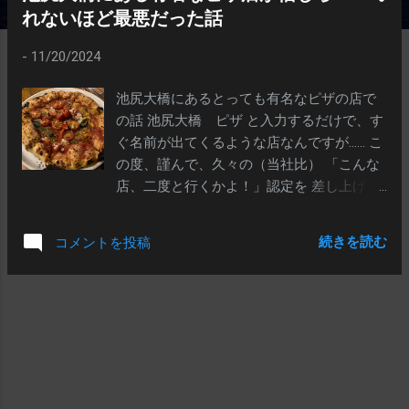
れないほど最悪だった話
-
11/20/2024
池尻大橋にあるとっても有名なピザの店で
の話 池尻大橋 ピザ と入力するだけで、す
ぐ名前が出てくるような店なんですが…… こ
の度、謹んで、久々の（当社比） 「こんな
店、二度と行くかよ！」認定を 差し上げま
す ｗ 思えば入店の時から嫌な感じだったん
だよなー 相当前から予約してたのに、端っ
続きを読む
コメントを投稿
この、妙にそこだけ薄っ暗くて 雑然とした
物置みたいな、オマケでこしらえたような
席 →出っ張りがあって4人は座れず、3人用
になってる まあ、こちらは確かに「3人」
だったけれども オープンしたてで、店内は
まだ二組３人しか入ってない ガラガラなの
に「ここ？」ｗ 予約してた客をわざわざこ
んな末席に押し込むんだから どんだけ激混