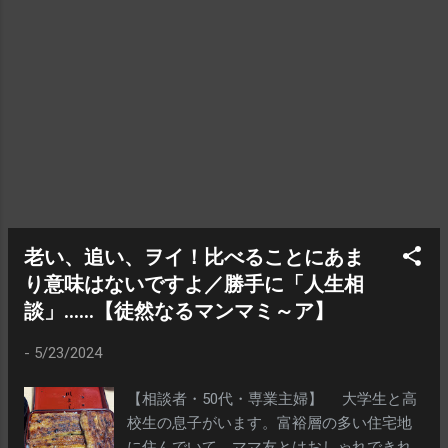
すからね（笑）ほいでもって、老後の生活
についても、２千万円以上の貯金もあるか
ら、年金生活になっても大丈夫……。少なく
とも、これらのことに積極的に反対しよう
としなかった人（有権者）が半分以上だっ
た、ってことですわ This blog has written in
Japanese almost all topics. I think this blog
is also fun for non-Japanese speaker,
especially if you like Japanese Manga. So
please translate this articles by using
"Translate" that puts on the left side of this
老い、追い、ヲイ！比べることにあま
blog page and enjoy. Thank you for your
り意味はないですよ／勝手に「人生相
coming. Spoiler Alert! Twitterに「選挙のこ
談」……【徒然なるマンマミ～ア】
とで彼女と喧嘩までした。『わからないも
のはわからない』。学校で政治や選挙のこ
-
5/23/2024
となんて教えてられてないから、選挙に行
けとか言われると上から目線に聞こえる、
【相談者・50代・専業主婦】 大学生と高
と言われた」という投稿があがり話題にな
校生の息子がいます。富裕層の多い住宅地
ってましたね。 おかしいなぁ……義務教育
に住んでいて、ママ友とはおしゃれできれ