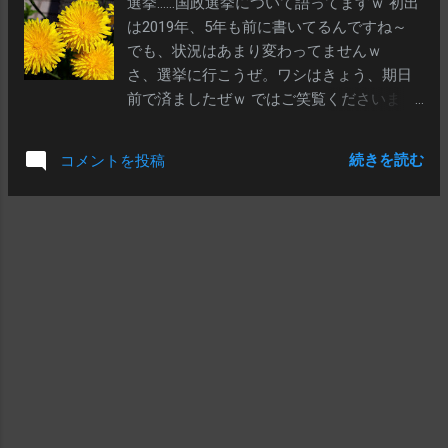
選挙……国政選挙について語ってますｗ 初出
ら 何で飲みたくもないドリンク 飲まなきゃ
は2019年、5年も前に書いてるんですね～
いけないの？ 最初に言ってくれよ 言い方も
でも、状況はあまり変わってませんｗ
さ～「すみません」とかの一言でもあれば
さ、選挙に行こうぜ。ワシはきょう、期日
まだアレだけど、上記のまんまだけんね な
前で済ましたぜｗ ではご笑覧くださいま
に？こっちが悪いの？？？？ｗ しかも 「こ
せ…… Q:無関心ではいられるけど、無関係で
れまでに2杯飲まれてますので、あと1杯で
はいられないコトってな～んだ？ まぁ、い
す」って おまえ、採点係か何かか？ 驚きｗ
続きを読む
コメントを投稿
ろいろあるとは思うんですけど…… 今回の答
夜のレストランに来たら 言われなくても人
えは「政治」です 参院選、終わりました
数分のドリンク頼むのが基本のキってわ
ね。投票に行きましたか？全体の投票率が
け？ 何？何なの？それ？ それって 忖度
48.80％だったそうで、これは戦後２番目に
出来なかった こっちが悪いの？ｗ 腹いっぱ
低い数字だそうです。 変な話ではありま
いなのに 要りもしねぇ飲み物飲まされるの
すが、国民の半分以上の人は、消費税が
って 苦痛以外でも何でもないわなー しかも
10％に上がることに反対もしてなければ、
腹いっぱいだから、すぐには決められず、
アメリカからポンコツとされならも１機100
あれにするか、これにするか しばらく、メ
億円以上もするF35戦闘機を合計で147機も
ニューをひっくり返しおっくり返ししなが
買っちゃって、機体の取得費用だけで１兆
ら考えていた...
7052億円も使うことにOKってことなんでし
ょうね。ちなみにこれ、維持運用費は別で