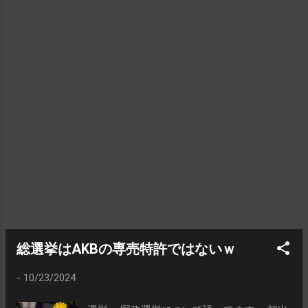
みするのかと思いき、とりあえず帰る時ま
では満席にはならず……ｗ 今思えば、なに？
最初から嫌がらせだった？ 気に入らない雰
囲気の客だった？ｗ まあ、席についてはど
うでもいいけど 一番驚いたし、何より最悪
だったのが 会計の時になったら…… 「ディナ
ータイムは お一人様ワンドリンク お願いし
ているので （このままでは） 会計できませ
ん」 って言われたことだなー はぁ？どうい
うことよ？ ひとりワンドリンク？ 最初にち
ゃんと そう言えばいいじゃん？！ 最初に言
ってくれれば、ちゃんとドリンクオーダー
したぜ でも、3人とも、そんな話、聞いて
ないよ なので、3人して、メニューを何回
も見直したけど そんなこと、一言も書いて
総選挙はAKBの専売特許ではないｗ
ないし ＊＊＊＊＊＊＊＊＊＊ あのさー、客
-
10/23/2024
にだって「食べる順番」や 食べる「組み立
て」ってものがあんだぜ 満腹となって今さ