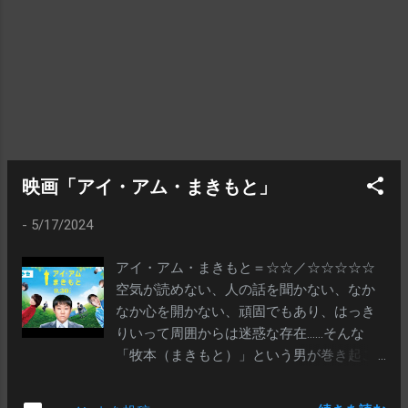
て、自らを磨くことに、お金も時間も自由
になる、そんな立場なんでしょうね まず
は…… いついかなる時も、女性はきれいで
ありたい……。そう思うものなのでしょう。
「きれいと言われたい」「若いと言われた
い」。まあ、女性に限った話ではないかも
しれませんね。だいたいの人は、汚いモノ
よりは、綺麗なモノが好きですから、「外
見を磨く・整える」ってのは、大事な社交
映画「アイ・アム・まきもと」
スキルのひとつですね。出来る限りがんば
-
5/17/2024
っちゃうのも、悪いことではないと思いま
すよ で…… 身も蓋もない話ですが……生
アイ・アム・まきもと＝☆☆／☆☆☆☆☆
きてる限りは、年は取るもんです。「老い
空気が読めない、人の話を聞かない、なか
る」「経年劣化」は生きている限りは避け
なか心を開かない、頑固でもあり、はっき
られないことです。まあ、お金や科学の力
りいって周囲からは迷惑な存在……そんな
で多少「遅らせる」ことはできますが、時
「牧本（まきもと）」という男が巻き起こ
間だけは、みんな均等に過ぎていきます。
す物語です。 「牧本」は、田舎の市役所で
ここに抗ってもしかたがないでしょう い
「おみおくり係」というのを担当していま
ろいろ努力をしているとのこと。vs若い