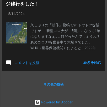
ジ修行をした！
ことが21日、関係者の話で分かった。時事
しのがなきゃならないし。骨壺を「その辺
通信 いつの記事かは忘れましたが、「は
に転がしておけ！」ってワケにもいきませ
-
5/14/2024
ぁ？」と思ってとっておいたのでしょうｗ
んからねぇ、ホント 自治体の負担……といえ
大相撲の元横綱白鵬（38）が 師匠の宮城野
ば、例えば「自殺の名所」などと不名誉な
久しぶりの「新作」投稿です トウトツな話
部屋で 所属力士の幕内北青鵬（22）＝本名
呼ばれ方をする富士山のふもと「青木ケ原
ですが…… 新型コロナが「5類」になって1年
アリューナー・ダワーニンジ、北海道出身
樹海」を抱える山梨県富士河口湖町や鳴沢
になりますなぁ…… 何だったんでしょうね？
＝による 暴力事案があったとして 日本相撲
村では、樹海内で自殺した身元不明人の最
あのコロナ禍 世界中で大騒ぎでした。
協会のコンプライアンス委員会が 師匠は委
終的な引き取り先になってるんですわ 日本
WHO（世界保健機関）によると、2022年1
員から年寄への2階級降格と報酬減額 北青
では火葬が義務ではありませんが、土葬は
月の時点で、世界中で延べ３億2000万人が
鵬は引退勧告が妥当だとする処分案をまと
許可手続きが面倒で、ほぼほぼ火葬されて
感染し、553万人が亡くなったそうです そ
めた ことが21日、関係者の話で分かった 白
ます。火葬ったって、タダで燃やしてくれ
続きを読む
コメントを投稿
んなコロナですが、いまでも患者は増え続
鵬が「師匠の宮城野部屋」で……って、白鵬
るわけじゃぁないんですよ～ もちろん、火
けております 死者が発生する勢いこそ減り
の師匠ってだれだっけ？ と解釈していた
葬場が公営で、「市民＝無料」なんてケー
ましたが、厚生労働省によると、コロナが
ら、これは実は 白鵬が師匠を務める宮城野
スもありますが、行旅死亡人では、住民税
「5類」となった2023年５月～11月で、国内
部屋 のことだったのですなｗ 日本相撲協会
その他の投稿
も払ってないのに、火葬場を使う……あまり
では1万6043人がコロナで死亡しているそう
のコンプライアンス委員会が も 日本相撲協
セコイことを言うな、とお叱りをうけそう
です う～～～～む、まだまだ油断はなりま
会のコンプライアンス委員会は じゃね？ 大
ですが、まあ、人は生きてる時だけでな
せんなぁ そういう店主も先日、遂に罹患し
相撲の元横綱白鵬（38）が師匠（を務め
Powered by Blogger
く、死んだ後もカネがかかるモンなんです
ましたｗ 世が世なら「○○でクラスター」と
る）宮城野部屋で、所属力士の幕内北青鵬