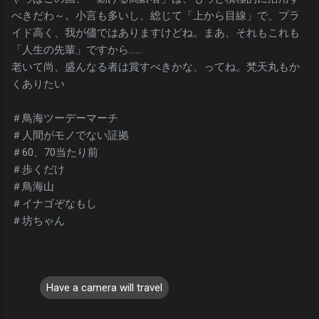
べきだわ～。小言も多いし、総じて「上から目線」で、プラ
イド高く、我が儘ではありますけどね。まあ、それもこれも
「人生の先輩」ですから……
老いて尚、盛んなる者は賞すべきかな、ってね。梵天丸もか
くありたい
＃鳥海ツーデーマーチ
＃人間がモノでない証拠
＃60、70当たり前
＃歩くだけ
＃鳥海山
＃イナゴぞなもし
＃坊ちゃん
Have a camera will travel