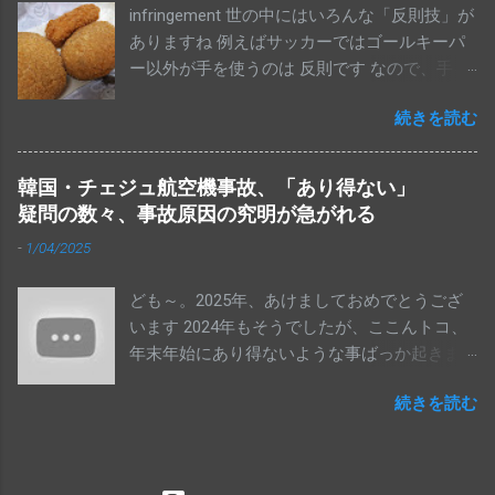
infringement 世の中にはいろんな「反則技」が
合計で147機も買っちゃって、機体の取得費用
ありますね 例えばサッカーではゴールキーパ
だけで１兆7052億円も使うことにOKってこと
ー以外が手を使うのは 反則です なので、手を
なんでしょうね。ちなみにこれ、維持運用費
使って、結果、ゴールを決めても 得点にはな
は別ですからね（笑）ほいでもって、老後の
続きを読む
りません。当然です This blog has written in
生活についても、２千万円以上の貯金もある
Japanese almost all topics. I think this blog is
から、年金生活になっても大丈夫……。少なく
also fun for non-Japanese speaker. So please
とも、これらのことに積極的に反対しようと
韓国・チェジュ航空機事故、「あり得ない」
translate this articles by using "Translate" that
しなかった人（有権者）が半分以上だった、
疑問の数々、事故原因の究明が急がれる
puts on the right side of this blog page and
ってことですわ This blog has written in
-
1/04/2025
enjoy. Thank you for your coming. Spoiler Alert!
Japanese almost all topics. I think this blog is
ところが、たま～に 手に当たったボールがゴ
also fun for non-Japanese speaker, especially
ども～。2025年、あけましておめでとうござ
ールしちゃうこともありますね～ 後からリプ
if you like Japanese Manga. So please translate
います 2024年もそうでしたが、ここんトコ、
レイなどで見れば、確かにわかるのですが 既
this articles by using "Translate" that puts on
年末年始にあり得ないような事ばっか起きま
にゴールが認められちゃて、試合が成立した
the left side of this blog page and enjoy. Thank
すなぁ 韓国で起きたLCCの事故です あたしゃ
後だと これは「反則技」でのゴール、 ちゅう
you for your coming. Spoiler Alert! Twitterに
続きを読む
別段、飛行機事故の専門家ではありませんが
ことになりますね～ そんな意味で一番有名な
「選挙のことで彼女と喧嘩までした。『わか
それでもこの事故に関しては不思議に思った
のは 1986年のサッカーワールドカップ・メキ
らないものはわからない』。学校で政治や選
ことがいくつかあります その１ バードスト
シコ大会 アルゼンチン対イングランド戦にお
挙のことなんて教えてられてないから、選挙
ライクで、そんなに深刻な事態になるか？ 今
ける アルゼンチン代表 ディエゴ・ マラドーナ