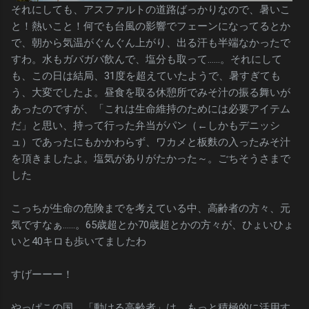
それにしても、アスファルトの道路ばっかりなので、暑いこ
と！熱いこと！何でも台風の影響でフェーンになってるとか
で、朝から気温がぐんぐん上がり、出る汗も半端なかったで
すわ。水もガバガバ飲んで、塩分も取って……。それにして
も、この日は結局、31度を超えていたようで、暑すぎても
う、大変でしたよ。昼食を取る休憩所でみそ汁の振る舞いが
あったのですが、「これは生命維持のためには必要アイテム
だ」と思い、持って行った弁当がパン（←しかもデニッシ
ュ）であったにもかかわらず、ワカメと板麩の入ったみそ汁
を頂きましたよ。塩気がありがたかった～。ごちそうさまで
した
こっちが生命の危険までを考えている中、高齢者の方々、元
気ですなぁ……。65歳超とか70歳超とかの方々が、ひょいひょ
いと40キロも歩いてましたわ
すげーーー！
やっぱこの国、「動ける高齢者」は、もっと積極的に活用す