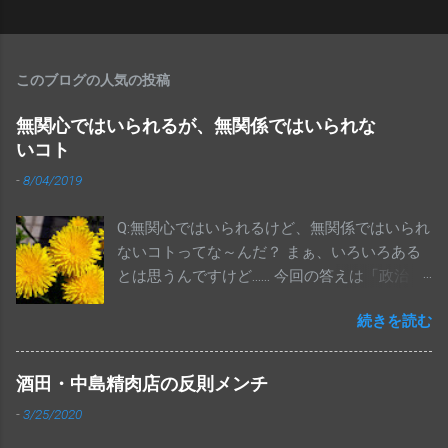
このブログの人気の投稿
無関心ではいられるが、無関係ではいられな
いコト
-
8/04/2019
Q:無関心ではいられるけど、無関係ではいられ
ないコトってな～んだ？ まぁ、いろいろある
とは思うんですけど…… 今回の答えは「政治」
です 参院選、終わりましたね。投票に行き
続きを読む
ましたか？全体の投票率が48.80％だったそう
で、これは戦後２番目に低い数字だそうで
す。 変な話ではありますが、国民の半分以
酒田・中島精肉店の反則メンチ
上の人は、消費税が10％に上がることに反対
-
3/25/2020
もしてなければ、アメリカからポンコツとさ
れならも１機100億円以上もするF35戦闘機を