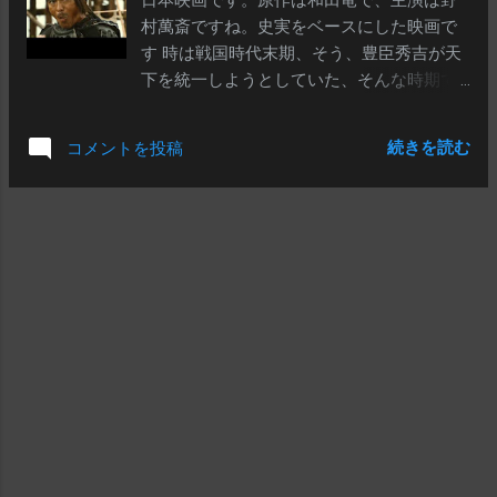
描こうとすると、余程の取材力と筆力、表
村萬斎ですね。史実をベースにした映画で
現力が必要です。ドラマを表現するのは、
す 時は戦国時代末期、そう、豊臣秀吉が天
とかく難しい。果たしてこん映画はどぎゃ
下を統一しようとしていた、そんな時期で
んじゃったと？ 歴史の脇役……を主人公に
す。秀吉は関東の雄であった北条氏を屈服
してドラマを仕立てる、というのは、アタ
させようと、その居城である小田原城を攻
クシの記憶するところでは、2009年のNHK
続きを読む
コメントを投稿
略しようとしてました。一方の北条氏はそ
大河ドラマ「天地人」で、上杉景勝の家
の支配下にあった関東各地の武将に小田原
老・直江兼続が登場してからではないか、
への集結を命令し、小田原籠城で対抗しよ
と思いますな。まぁ、マンガでは、この直
うとします…… まあ、そもそも、この「籠
江兼続の「盟友」であるところの「前田慶
城」って作戦は、外からの援軍がなけれ
次」なんぞも主人公として登場しています
ば、単なる「根比べ」戦法なので、余程、
が……前田慶次は、実在はしていたようです
城内に蓄えがあり、包囲している敵と戦い
が、今日、ドラマやマンガで出てくるの
つつ、消耗を心配することなく数年は戦え
は、ほとんと「架空状態」の人物ですの
るような状況でないと、どうにもならない
で……（笑） いずれ制作する方はナンとも
モンなんですがね…… ま、それはさておいて
チャレンジですね。少ない史実に膨大な空
そんな北条攻め・関東平定の一環として、
想を加え、それなりに整合性が取れるよう
秀吉は子飼いである武将・石田三成に手柄
にキャラクターを配置し、動か...
を立てさせようと、「武州・忍城を攻め落