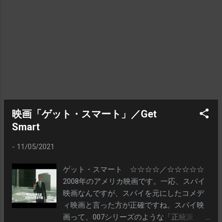
とせ」と命令します。ご存じのように石田
三成はどちらかといえば文官で戦下手。秀
吉にしてみれば、それまでの「調略」で北
条麾下の武将をことごとく寝返らせてお
り、大局的には勝敗は決しているようなも
のなので、「ちょっちょっと闘って武功を
上げてこい」ぐらいのノリだったのでしょ
う で、この武州・忍城とは、室町時代中期
からこの地を治めている地元の豪族・成田
氏が築城した城です。場所は、現在の埼玉
映画「ゲット・スマート」／Get
県行田市本丸という番地になります。 北に
Smart
利根川、南に荒川が流れており、この川と
-
11/05/2021
周辺の湿地帯をうまく利用した天然の要害
でした。この秀吉の小田原攻め以前にも幾
ゲット・スマート ☆☆☆☆／☆☆☆☆☆
度となく城攻めに遭いましたが、ことごと
2008年のアメリカ映画です。一応、スパイ
くこれを除け、戦国時代の関東七名城にも
映画なんですが、スパイを元にしたコメデ
数えられた城だそうです。 へ～～。って、
ィ映画と言った方が正確ですね。スパイ映
残りの六つはどこ？ 当然、気になりますま
画って、007シリーズのような「正統派」か
すよねぇ……。wikiで調べました（笑） 川越