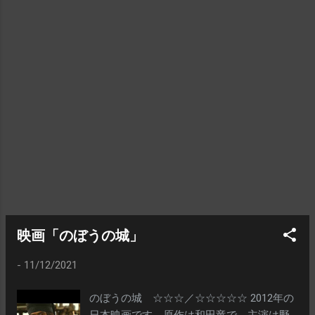
んな物語です。公開は2010年10月。主役の
中村半次郎は、この映画の企画を13年かけ
て実現させたという榎本孝明です 歴史の
大きな流れから見れば、中村半次郎は、脇
役ですね。西郷隆盛が居たから、その取り
巻きであった中村半次郎も記録に残り、か
つ、戊辰で死ななかったから、明治に入っ
てもその名を残した……。しかしながら、や
はり、歴史上の「主役」クラスに比べる
と、記録もエピソードもそんなには、な
い。よくぞ主役に抜擢しました、ってな感
じです 少ないエピソードを飾り立てるも
んだから、どうしても、話はぶわぶわにな
り、キャラクターの描き方も一辺倒になっ
映画「のぼうの城」
てしまう……まあ、仕方のないことだと思い
-
11/12/2021
ます 人の人生は、たとえどんな人でも、
確かに、その人なりにドラマチックです。
のぼうの城 ☆☆☆／☆☆☆☆☆ 2012年の
しかしながら、それを小説なり映画なりで
日本映画です。原作は和田竜で、主演は野