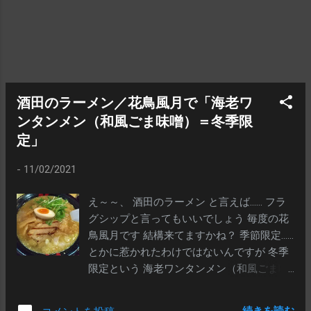
「コントロール」だそうで。で、この「カ
オス」vs「コントロール」の闘いは、オフ
ィシャルには冷戦の終結と共に終了。「コ
ントロール」も解体されたことになってた
ハズなんですが…… そこはそれ、諜報機関で
すから（笑） 解体を装って現在もなお、水
酒田のラーメン／花鳥風月で「海老ワ
面下での諜報活動を続けています。で、本
ンタンメン（和風ごま味噌）＝冬季限
編の主人公は、その「コントロール」の敏
定」
腕分析官、マックスウェル・スマート（ス
ティーブ・カレル）です。マックスウェル
-
11/02/2021
は、諜報機関で働くのだから、地味～～な
本部詰め内勤ではなく、世界を股にかける
え～～、 酒田のラーメン と言えば…… フラ
現場エージェントになることを願っている
グシップと言ってもいいでしょう 毎度の花
ようです なかなか世知辛いのですが、エー
鳥風月です 結構来てますかね？ 季節限定……
ジェントになるには「昇格試験」があるよ
とかに惹かれたわけではないんですが 冬季
うなんですね。マックスウェルは過去に６
限定という 海老ワンタンメン（和風ごま味
回受験し、ことごとく落選・失敗してまし
噌）＝930円だったかな？ 味は…… 優しいゴ
たが、７回目にしてようやく合格！……しま
マと味噌のハーモニーです ちょっと「ぼわ
続きを読む