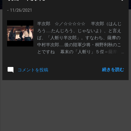
-
11/26/2021
半次郎 ☆／☆☆☆☆☆ 半次郎（はんじ
ろう……たんじろう、じゃないよ）、と言え
ば、「人斬り半次郎」。すなわち、薩摩の
中村半次郎……後の陸軍少将・桐野利秋のこ
とですね 幕末の「人斬り」５傑＝薩摩の
「人斬り半次郎」こと中村半次郎、同じく
薩摩の「人斬り新兵衛」こと田中新兵衛、
続きを読む
コメントを投稿
土佐の「人斬り以蔵」こと岡田以蔵、肥後
の「人斬り彦斎」こと河上彦斎（げんさ
い）、長州系志士で「人斬り抜刀斎」と呼
ばれた緋村剣心（緋村抜刀斎）＝のウチの
１人ですね（※） この映画は、薩摩の貧
乏武士の家に生まれた半次郎が、剣の腕を
もって、西郷隆盛の護衛兼暗殺部隊となっ
て幕末を駆け抜け、明治維新後は、西郷と
一緒に反乱を起こし、遂には戦死する……そ