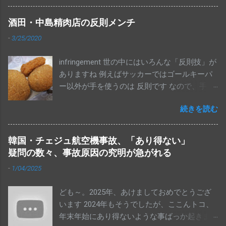
で、これは戦後２番目に低い数字だそうで
す。 変な話ではありますが、国民の半分以
酒田・中島精肉店の反則メンチ
上の人は、消費税が10％に上がることに反対
-
3/25/2020
もしてなければ、アメリカからポンコツとさ
れならも１機100億円以上もするF35戦闘機を
infringement 世の中にはいろんな「反則技」が
合計で147機も買っちゃって、機体の取得費用
ありますね 例えばサッカーではゴールキーパ
だけで１兆7052億円も使うことにOKってこと
ー以外が手を使うのは 反則です なので、手を
なんでしょうね。ちなみにこれ、維持運用費
使って、結果、ゴールを決めても 得点にはな
は別ですからね（笑）ほいでもって、老後の
続きを読む
りません。当然です This blog has written in
生活についても、２千万円以上の貯金もある
Japanese almost all topics. I think this blog is
から、年金生活になっても大丈夫……。少なく
also fun for non-Japanese speaker. So please
とも、これらのことに積極的に反対しようと
韓国・チェジュ航空機事故、「あり得ない」
translate this articles by using "Translate" that
しなかった人（有権者）が半分以上だった、
疑問の数々、事故原因の究明が急がれる
puts on the right side of this blog page and
ってことですわ This blog has written in
-
1/04/2025
enjoy. Thank you for your coming. Spoiler Alert!
Japanese almost all topics. I think this blog is
ところが、たま～に 手に当たったボールがゴ
also fun for non-Japanese speaker, especially
ども～。2025年、あけましておめでとうござ
ールしちゃうこともありますね～ 後からリプ
if you like Japanese Manga. So please translate
います 2024年もそうでしたが、ここんトコ、
レイなどで見れば、確かにわかるのですが 既
this articles by using "Translate" that puts on
年末年始にあり得ないような事ばっか起きま
にゴールが認められちゃて、試合が成立した
the left side of this blog page and enjoy. Thank