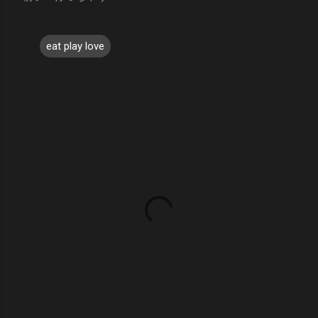
eat play love
コ
メ
ン
ト