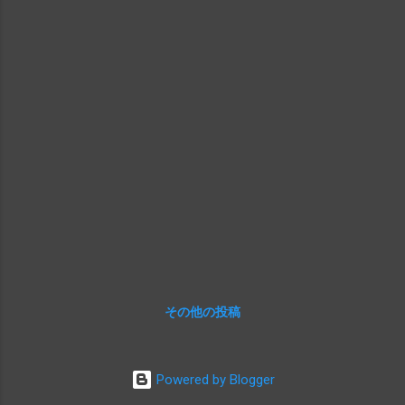
というものあったというから、アメリカと
いうのは不思議な国ですね。こちらの観客
は、黒人だけだったんですかね？このドラ
マではあまり細かくは描かれていないんで
わからないですが まあ、いずれ、それだけ
Baseballが人気スポーツだった、ってことな
のでしょう この作品では、黒人野球選手の
ジャッキー・ロビンソン（チャドウイッ
ク・ボーズマン＝俳優だけでなく脚本家も
やってるようですね）が、アメリカ野球
界……というよりは、アメリカスポーツ界で
すかね？……の「開拓者」として、理不尽な
無数の差別にさらされながら、実力で相手
をねじ伏せていく様子が描かれています
その他の投稿
「至誠天に通ず」といったところでしょう
かｗ しかしながら、アタクシは、これはむ
しろ、ブルックリン・ドジャース（今のロ
Powered by Blogger
サンジェルス・ドジャース）のオーナーで