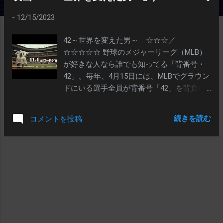
-
12/15/2023
42～世界を変えた男～ ☆☆☆／
☆☆☆☆☆ 野球のメジャーリーグ（MLB）
が好きな人なら誰でも知ってる「背番号・
42」。毎年、4月15日には、MLBでグラウン
ドにいる選手全員が背番号「42」を背負い
ゲームを行います ４月15日＝「ジャッキ
ー・ロビンソン」デーですね ジャッキー・
続きを読む
コメントを投稿
ロビンソンは、第二次世界大戦の終結から
まだ間もない1947年、黒人で初のメジャー
リーガーとなった人です。彼の背番号42は
現在、MLBで唯一の全球団共通の永久欠番
となっています ジャッキー・ロビンソンが
メジャーリーガーになった当時というの
は、メジャーの選手……400人ぐらい居たそ
うですが……は、全部白人だったそうです 一
方で、黒人だけによる「ニグロ・リーグ」