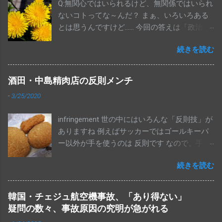
Q:無関心ではいられるけど、無関係ではいられ
ないコトってな～んだ？ まぁ、いろいろある
とは思うんですけど…… 今回の答えは「政治」
です 参院選、終わりましたね。投票に行き
続きを読む
ましたか？全体の投票率が48.80％だったそう
で、これは戦後２番目に低い数字だそうで
す。 変な話ではありますが、国民の半分以
酒田・中島精肉店の反則メンチ
上の人は、消費税が10％に上がることに反対
-
3/25/2020
もしてなければ、アメリカからポンコツとさ
れならも１機100億円以上もするF35戦闘機を
infringement 世の中にはいろんな「反則技」が
合計で147機も買っちゃって、機体の取得費用
ありますね 例えばサッカーではゴールキーパ
だけで１兆7052億円も使うことにOKってこと
ー以外が手を使うのは 反則です なので、手を
なんでしょうね。ちなみにこれ、維持運用費
使って、結果、ゴールを決めても 得点にはな
は別ですからね（笑）ほいでもって、老後の
続きを読む
りません。当然です This blog has written in
生活についても、２千万円以上の貯金もある
Japanese almost all topics. I think this blog is
から、年金生活になっても大丈夫……。少なく
also fun for non-Japanese speaker. So please
とも、これらのことに積極的に反対しようと
韓国・チェジュ航空機事故、「あり得ない」
translate this articles by using "Translate" that
しなかった人（有権者）が半分以上だった、
疑問の数々、事故原因の究明が急がれる
puts on the right side of this blog page and
ってことですわ This blog has written in