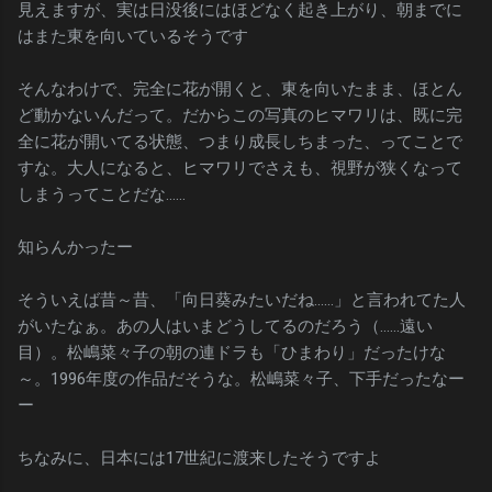
見えますが、実は日没後にはほどなく起き上がり、朝までに
はまた東を向いているそうです
そんなわけで、完全に花が開くと、東を向いたまま、ほとん
ど動かないんだって。だからこの写真のヒマワリは、既に完
全に花が開いてる状態、つまり成長しちまった、ってことで
すな。大人になると、ヒマワリでさえも、視野が狭くなって
しまうってことだな……
知らんかったー
そういえば昔～昔、「向日葵みたいだね……」と言われてた人
がいたなぁ。あの人はいまどうしてるのだろう（……遠い
目）。松嶋菜々子の朝の連ドラも「ひまわり」だったけな
～。1996年度の作品だそうな。松嶋菜々子、下手だったなー
ー
ちなみに、日本には17世紀に渡来したそうですよ