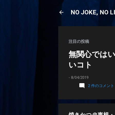
NO JOKE, NO L
注目の投稿
無関心では
いコト
-
8/04/2019
2 件のコメント
焼きかつ＠東根・