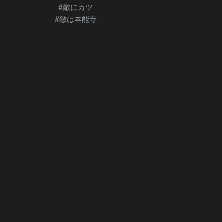
#敵にカツ
#敵は本能寺