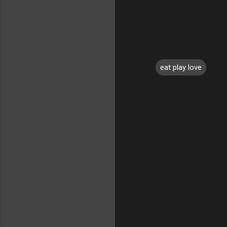
eat play love
コ
メ
ン
ト