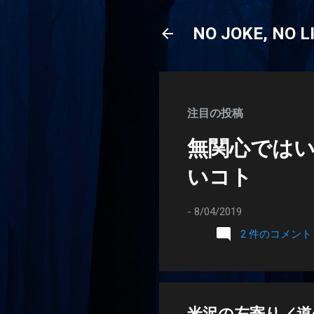
NO JOKE, NO L
注目の投稿
無関心では
いコト
-
8/04/2019
2 件のコメント
米沢の左寄り／道