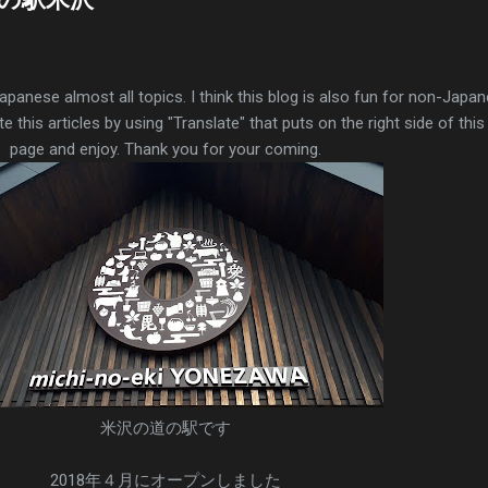
Japanese almost all topics. I think this blog is also fun for non-Japa
e this articles by using "Translate" that puts on the right side of this
page and enjoy. Thank you for your coming.
米沢の道の駅です
2018年４月にオープンしました