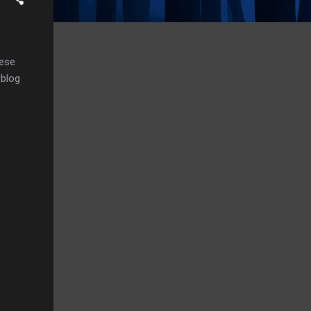
nese
 blog