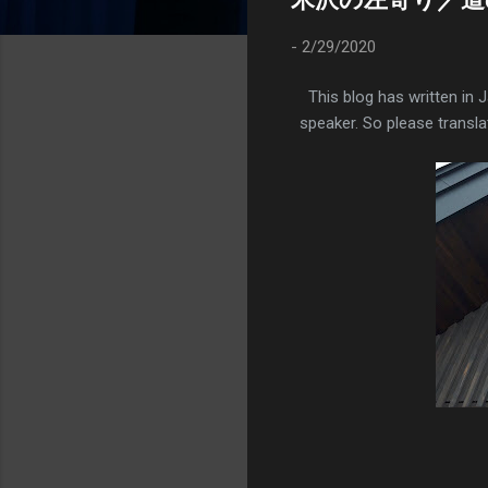
-
2/29/2020
This blog has written in 
speaker. So please translat