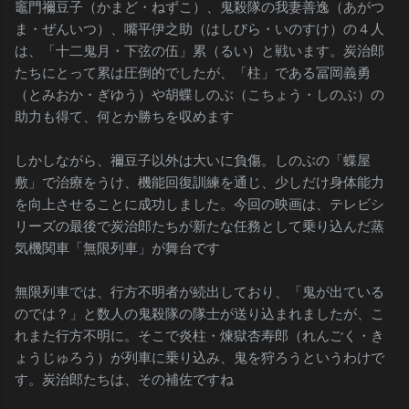
竈門禰󠄀豆子（かまど・ねずこ）、鬼殺隊の我妻善逸（あがつ
ま・ぜんいつ）、嘴平伊之助（はしびら・いのすけ）の４人
は、「十二鬼月・下弦の伍」累（るい）と戦います。炭治郎
たちにとって累は圧倒的でしたが、「柱」である冨岡義勇
（とみおか・ぎゆう）や胡蝶しのぶ（こちょう・しのぶ）の
助力も得て、何とか勝ちを収めます
しかしながら、禰󠄀豆子以外は大いに負傷。しのぶの「蝶屋
敷」で治療をうけ、機能回復訓練を通じ、少しだけ身体能力
を向上させることに成功しました。今回の映画は、テレビシ
リーズの最後で炭治郎たちが新たな任務として乗り込んだ蒸
気機関車「無限列車」が舞台です
無限列車では、行方不明者が続出しており、「鬼が出ている
のでは？」と数人の鬼殺隊の隊士が送り込まれましたが、こ
れまた行方不明に。そこで炎柱・煉獄杏寿郎（れんごく・き
ょうじゅろう）が列車に乗り込み、鬼を狩ろうというわけで
す。炭治郎たちは、その補佐ですね