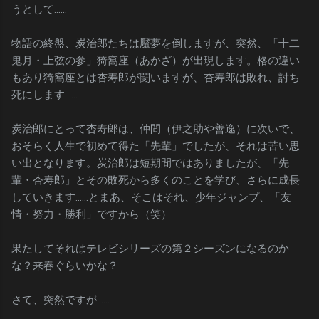
うとして……
物語の終盤、炭治郎たちは魘夢を倒しますが、突然、「十二
鬼月・上弦の参」猗窩座（あかざ）が出現します。格の違い
もあり猗窩座とは杏寿郎が闘いますが、杏寿郎は敗れ、討ち
死にします……
炭治郎にとって杏寿郎は、仲間（伊之助や善逸）に次いで、
おそらく人生で初めて得た「先輩」でしたが、それは苦い思
い出となります。炭治郎は短期間ではありましたが、「先
輩・杏寿郎」とその敗死から多くのことを学び、さらに成長
していきます……とまあ、そこはそれ、少年ジャンプ、「友
情・努力・勝利」ですから（笑）
果たしてそれはテレビシリーズの第２シーズンになるのか
な？来春ぐらいかな？
さて、突然ですが……