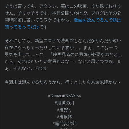
そうは言っても、アタクシ、実はこの映画、まだ観ておりま
せん。そりゃそうです。本日公開なわけで、ブログはその公
開時間前に書いてるワケですから。
漫画を読んでるんで筋は
知ってるってだけ
です
それにしても、新型コロナで映画館もなんだかかんだか遠い
存在になっちゃったりしていますが……。まぁ、ここは一つ、
勇気を出して……って、「映画見るのに勇気が必要なのだとし
たら、それはだいたい蛮勇だよなー」などと思いつつも、ま
ぁ、そんなところです
今週末は混んでるだろうから、行くとしたら来週以降かな～
#KimetsuNoYaiba
#鬼滅の刃
#鬼狩り
#鬼殺隊
#竈門炭治郎