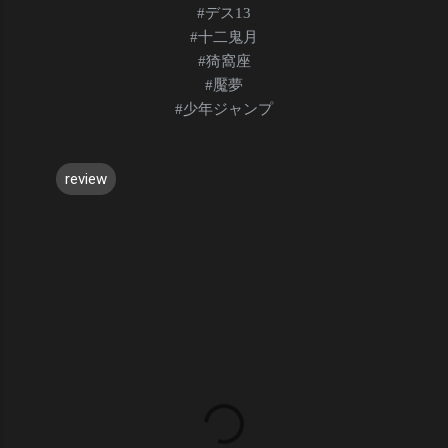
#デス13
#
十二鬼月
#
猗窩座
#
魘夢
#少年ジャンプ
review
コ
メ
ン
ト