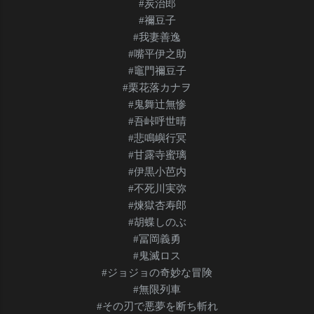
#炭治郎
#禰豆子
#我妻善逸
#嘴平伊之助
#竈門禰豆子
#栗花落カナヲ
#鬼舞辻無惨
#吾峠呼世晴
#悲鳴嶼行冥
#甘露寺蜜璃
#伊黒小芭内
#不死川実弥
#煉獄杏寿郎
#胡蝶しのぶ
#冨岡義勇
#鬼滅ロス
#ジョジョの奇妙な冒険
#無限列車
#その刃で悪夢を断ち斬れ