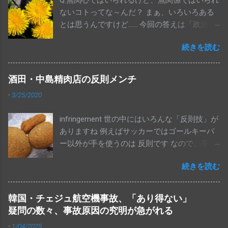
Q:無関心ではいられるけど、無関係ではいられ
ないコトってな～んだ？ まぁ、いろいろある
とは思うんですけど…… 今回の答えは「政治」
です 参院選、終わりましたね。投票に行き
続きを読む
ましたか？全体の投票率が48.80％だったそう
で、これは戦後２番目に低い数字だそうで
す。 変な話ではありますが、国民の半分以
酒田・中島精肉店の反則メンチ
上の人は、消費税が10％に上がることに反対
-
3/25/2020
もしてなければ、アメリカからポンコツとさ
れならも１機100億円以上もするF35戦闘機を
infringement 世の中にはいろんな「反則技」が
合計で147機も買っちゃって、機体の取得費用
ありますね 例えばサッカーではゴールキーパ
だけで１兆7052億円も使うことにOKってこと
ー以外が手を使うのは 反則です なので、手を
なんでしょうね。ちなみにこれ、維持運用費
使って、結果、ゴールを決めても 得点にはな
は別ですからね（笑）ほいでもって、老後の
続きを読む
りません。当然です This blog has written in
生活についても、２千万円以上の貯金もある
Japanese almost all topics. I think this blog is
から、年金生活になっても大丈夫……。少なく
also fun for non-Japanese speaker. So please
とも、これらのことに積極的に反対しようと
韓国・チェジュ航空機事故、「あり得ない」
translate this articles by using "Translate" that
しなかった人（有権者）が半分以上だった、
疑問の数々、事故原因の究明が急がれる
puts on the right side of this blog page and
ってことですわ This blog has written in
-
1/04/2025