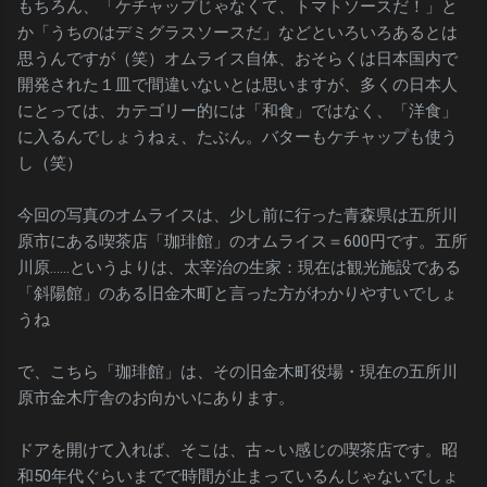
もちろん、「ケチャップじゃなくて、トマトソースだ！」と
か「うちのはデミグラスソースだ」などといろいろあるとは
思うんですが（笑）オムライス自体、おそらくは日本国内で
開発された１皿で間違いないとは思いますが、多くの日本人
にとっては、カテゴリー的には「和食」ではなく、「洋食」
に入るんでしょうねぇ、たぶん。バターもケチャップも使う
し（笑）
今回の写真のオムライスは、少し前に行った青森県は五所川
原市にある喫茶店「珈琲館」のオムライス＝600円です。五所
川原……というよりは、太宰治の生家：現在は観光施設である
「斜陽館」のある旧金木町と言った方がわかりやすいでしょ
うね
で、こちら「珈琲館」は、その旧金木町役場・現在の五所川
原市金木庁舎のお向かいにあります。
ドアを開けて入れば、そこは、古～い感じの喫茶店です。昭
和50年代ぐらいまでで時間が止まっているんじゃないでしょ