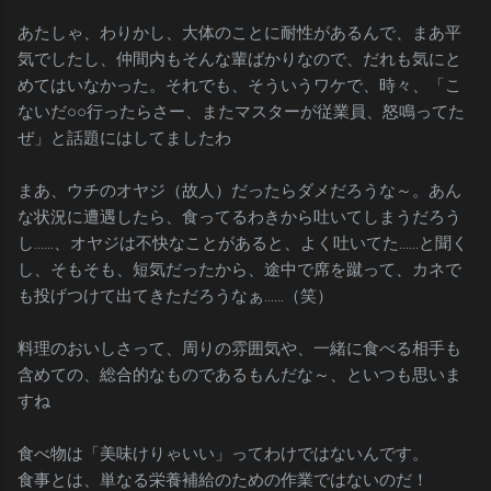
あたしゃ、わりかし、大体のことに耐性があるんで、まあ平
気でしたし、仲間内もそんな輩ばかりなので、だれも気にと
めてはいなかった。それでも、そういうワケで、時々、「こ
ないだ○○行ったらさー、またマスターが従業員、怒鳴ってた
ぜ」と話題にはしてましたわ
まあ、ウチのオヤジ（故人）だったらダメだろうな～。あん
な状況に遭遇したら、食ってるわきから吐いてしまうだろう
し……、オヤジは不快なことがあると、よく吐いてた……と聞く
し、そもそも、短気だったから、途中で席を蹴って、カネで
も投げつけて出てきただろうなぁ……（笑）
料理のおいしさって、周りの雰囲気や、一緒に食べる相手も
含めての、総合的なものであるもんだな～、といつも思いま
すね
食べ物は「美味けりゃいい」ってわけではないんです。
食事とは、単なる栄養補給のための作業ではないのだ！