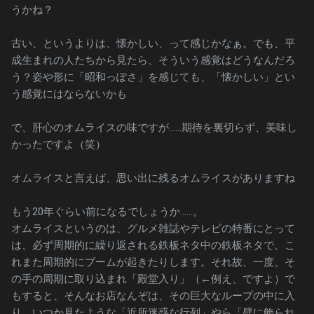
うかね？
古い、というよりは、懐かしい、って感じかなぁ。でも、平
成生まれの人たちから見たら、そういう感覚はどうなんだろ
う？姿や形に「昭和っぽさ」を感じても、「懐かしい」とい
う感覚にはならないかも
で、肝心のオムライスの味ですが……期待を裏切らず、美味し
かったですよ（笑）
オムライスと言えば、思い出に残るオムライスがありますね
もう20年ぐらい前になるでしょうか……。
オムライスというのは、グルメ雑誌やテレビの特番にとって
は、必ず周期的に繰り返される鉄板ネタ中の鉄板ネタで、こ
れまた周期的にブームが起きたりします。それ故、一度、そ
の手の周期に取り込まれ「殿堂入り」（←例え、ですよ）で
もすると、そんなお店なんぞは、その巨大なループの中に入
り、いつか見たような「近所迷惑な行列」やら「壁に飾られ