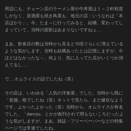
周辺にも、チェーン店のラーメン屋や牛丼屋は１～２軒程度
しかなく、居酒屋も焼き鳥屋も、地元の店：いうなれば「本
店ばかり」。今、たま～に行ってみると、結構、変わってし
まっていて、当時の面影はあまりないですねぇ……
まあ、飲食店の数は当時から見ると10倍ぐらいに増えている
ような気がします。当時も結構あったとは記憶しますが、今
ほどはなかったな～。何より、気に入ってた店がいくつか消
えてるし……
で……オムライスの話でしたね（笑）
その店は、いわゆる「人気の洋食屋」でした。当時から既に
「老舗」格でしたね（笑）ネットで見たら、まだ健在なよう
です。よかったよかった（笑）当時から、オムライスが有名
でした。「dancyu」とかが創刊されて間もないころだったよ
うな気がしますが、まあ、雑誌・フリーペーパーなどの特集
ページでは常連でしたね。