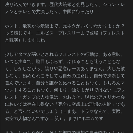
映り込んでいきます。歴代大統領と会見したり、ジョン・レ
ノンとテレビで共演したり、中国に行ったり……
ホント、最初から最後まで、元ネタがいくつわかりますか？
って感じです。エルビス・プレスリーまで登場（フォレスト
と競演）しますしね
少しアタマが弱いとされるフォレストの行動は、ある意味、
いつも実直で、脇目もふらず、ぶれることも迷うこともな
く、しかしながら、陰りや悪意は一切ありません。大した欲
もなく、勧められこそしても自分の進路は、自分で決断して
選んでいます。自分と誰かと比べることもなく、もちろんマ
ウントすることもなく、何より、独りよがりではない……フォ
レスト・ガンプの人物像は、おおよそ、現代のアメリカ社会
においては存在し得ない「完全に空想上の理想の人間」であ
る、と言っていいでしょう（←まあ、ドラマなんで、実際、
架空の人物なんですが……笑）。まさにポエムです
まあ、しかしながら、そんな架空で理想の自分物をトム・ハ