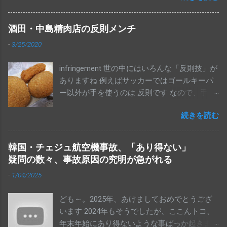
で、これは戦後２番目に低い数字だそうで
す。 変な話ではありますが、国民の半分以
酒田・中島精肉店の反則メンチ
上の人は、消費税が10％に上がることに反対
-
3/25/2020
もしてなければ、アメリカからポンコツとさ
れならも１機100億円以上もするF35戦闘機を
infringement 世の中にはいろんな「反則技」が
合計で147機も買っちゃって、機体の取得費用
ありますね 例えばサッカーではゴールキーパ
だけで１兆7052億円も使うことにOKってこと
ー以外が手を使うのは 反則です なので、手を
なんでしょうね。ちなみにこれ、維持運用費
使って、結果、ゴールを決めても 得点にはな
は別ですからね（笑）ほいでもって、老後の
続きを読む
りません。当然です This blog has written in
生活についても、２千万円以上の貯金もある
Japanese almost all topics. I think this blog is
から、年金生活になっても大丈夫……。少なく
also fun for non-Japanese speaker. So please
とも、これらのことに積極的に反対しようと
韓国・チェジュ航空機事故、「あり得ない」
translate this articles by using "Translate" that
しなかった人（有権者）が半分以上だった、
疑問の数々、事故原因の究明が急がれる
puts on the right side of this blog page and
ってことですわ This blog has written in
-
1/04/2025
enjoy. Thank you for your coming. Spoiler Alert!
Japanese almost all topics. I think this blog is
ところが、たま～に 手に当たったボールがゴ
also fun for non-Japanese speaker, especially
ども～。2025年、あけましておめでとうござ
ールしちゃうこともありますね～ 後からリプ
if you like Japanese Manga. So please translate
います 2024年もそうでしたが、ここんトコ、
レイなどで見れば、確かにわかるのですが 既
this articles by using "Translate" that puts on
年末年始にあり得ないような事ばっか起きま
にゴールが認められちゃて、試合が成立した