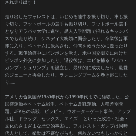
され走り出す！
走り出したフォレストは、いじめる連中を振り切り、車も振
り切り、フットボールの選手も振り切り、フットボール選手
となりアラバマ大学に進学。黒人入学問題で揺れるキャンパ
スでも走り続け、ケネディ大統領に面会したり、卒業後は軍
隊に入り、ベトナムに派兵され、仲間を救うために走ったり
する。戦傷治療中にピンポンを覚え、米中国交樹立に向けた
ピンポン外交に参加したり、退役後は、エビを捕る「ババ・
ガンプ・シュリンプ」を設立し、最終的に成功したり、最愛
のジェニーと再会したり、ランニングブームを巻き起こした
り……
アメリカ合衆国が1950年代から1990年代までに経験した、公
民権運動やベトナム戦争、ベトナム反戦運動、人種差別問
題、JFKらの暗殺、ピッピ－、ウオーターゲート事件、アップ
ル社、ドラッグ、セックス、エイズ……といった政治・社会・
文化のさまざまな歴史的事案に、フォレスト・ガンプは同時
代人として、挙動は不審ながらも、何故かいつもしっかりと