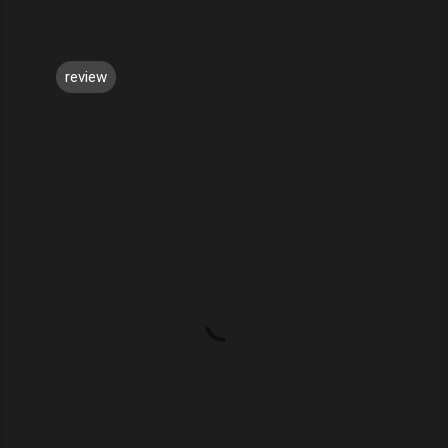
review
コ
メ
ン
ト