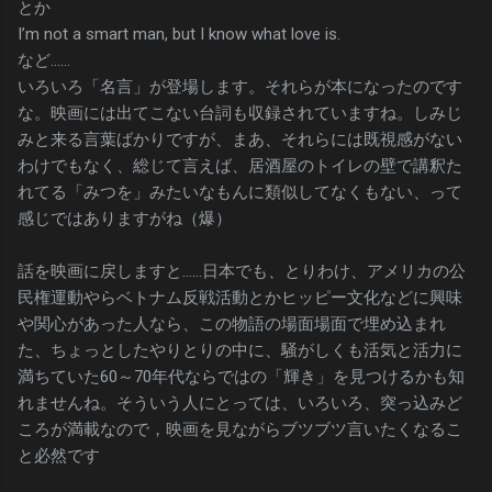
とか
I’m not a smart man, but I know what love is.
など……
いろいろ「名言」が登場します。それらが本になったのです
な。映画には出てこない台詞も収録されていますね。しみじ
みと来る言葉ばかりですが、まあ、それらには既視感がない
わけでもなく、総じて言えば、居酒屋のトイレの壁で講釈た
れてる「みつを」みたいなもんに類似してなくもない、って
感じではありますがね（爆）
話を映画に戻しますと……日本でも、とりわけ、アメリカの公
民権運動やらベトナム反戦活動とかヒッピー文化などに興味
や関心があった人なら、この物語の場面場面で埋め込まれ
た、ちょっとしたやりとりの中に、騒がしくも活気と活力に
満ちていた60～70年代ならではの「輝き」を見つけるかも知
れませんね。そういう人にとっては、いろいろ、突っ込みど
ころが満載なので，映画を見ながらブツブツ言いたくなるこ
と必然です