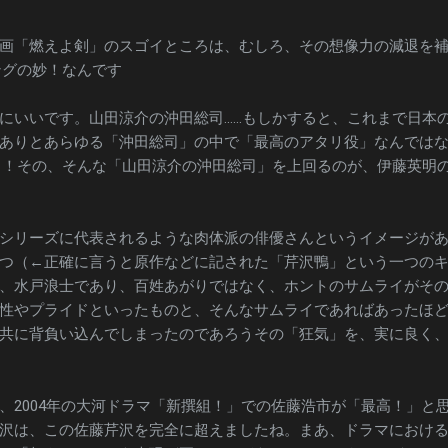
画「燃えよ剣」のスゴイところは、むしろ、その想像力の減退を
ングの妙！なんです
にいいです。山田涼介の沖田総司……もしかすると、これまで日本
ありとあらゆる「沖田総司」の中で「最高のアタリ役」なんでは
っ！その、そんな「山田涼介の沖田総司」を上回るのが、伊藤英明
シリーズに代表されるような肉体派の俳優さんというイメージが
つ（←正確に言うと原作などに記された「芹沢鴨」という一つの
、水戸浪士であり、百姓あがりではなく、ホントのサムライがそ
性やプライドといったものと、そんなサムライであればあったほ
共に背負い込んでしまったのであろうその「狂気」を、実に良く
、2004年の大河ドラマ「新撰組！」での佐藤浩市が「最高！」と
沢は、この佐藤芹沢を完全に超えましたね。まあ、ドラマにおけ