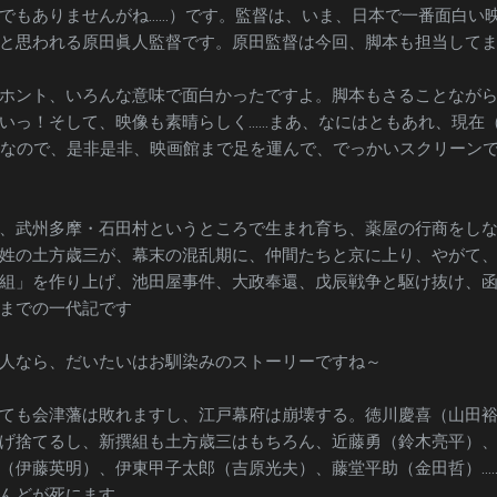
でもありませんがね……）です。監督は、いま、日本で一番面白い
と思われる原田眞人監督です。原田監督は今回、脚本も担当して
ホント、いろんな意味で面白かったですよ。脚本もさることなが
いっ！そして、映像も素晴らしく……まあ、なにはともあれ、現在（2
中なので、是非是非、映画館まで足を運んで、でっかいスクリーン
、武州多摩・石田村というところで生まれ育ち、薬屋の行商をし
姓の土方歳三が、幕末の混乱期に、仲間たちと京に上り、やがて
組」を作り上げ、池田屋事件、大政奉還、戊辰戦争と駆け抜け、
までの一代記です
人なら、だいたいはお馴染みのストーリーですね～
ても会津藩は敗れますし、江戸幕府は崩壊する。徳川慶喜（山田
げ捨てるし、新撰組も土方歳三はもちろん、近藤勇（鈴木亮平）
（伊藤英明）、伊東甲子太郎（吉原光夫）、藤堂平助（金田哲）…
んどが死にます