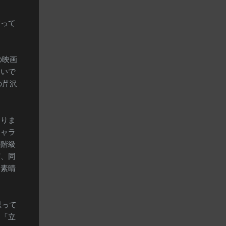
補って
の映画
ないで
の芹沢
ありま
キャラ
の階級
ど、同
、素晴
思って
る「立