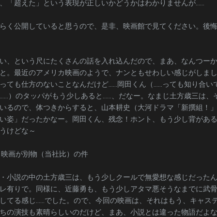
、「超えた」という表現が正しいかどうかはわかりませんが……
らく公開していると思うので、是非、映画館で見てください。後
い、という尺にたくさんの話を入れ込んだので、まあ、なんつー
と。最近のアメリカ映画のようで、ナンともせわしい感じがしま
っても仕方のないことなんだけど……岡田くん（……っても知り合い
……）のタッパがもう少しあると……、だなー。なまじ土方歳三は、
いるので、体つきからすると、山本耕史（大河ドラマ「新撰組！
い姿」だったかなー。岡田くん、残念！ホント、もう少し背があ
うけどな～
と映画が別物（当社比）の件
・小説の中の土方歳三は、もう少しクールで無愛想な感じだった
レ有りで。同様に、近藤勇も、もう少しアタマ悪そうなまでに武
してる感じ……でした。ので、今回の映画は、それはもう、キャス
ちの演技も素晴らしいのだけど、まあ、小説とは違った物語だよ