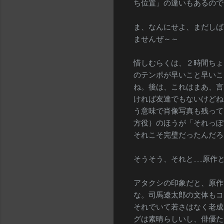
ち位置」の違いもあるので
ま、なんにせよ、まだしば
ませんぜ～～
惜しむらくは、２時間ちょ
のテンポが早いこと早いこ
ね。後は、これはまあ、言
ければ友達でもないけどね
う意味で肖像写真も残って
方役）のほうが「それっぽ
それこそ完璧だったんだろ
そうそう、それと……原作
アタクシの印象だと、原作
な。司馬遼太郎の文体もコ
それでいて若さはなく老成
グは素晴らしいし、俳優た