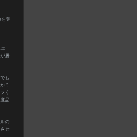
力を奪
ニエ
」が居
達でも
うか？
リフく
調度品
アルの
退させ