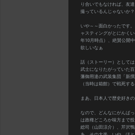
り合いでもなければ、友達
撮っているんじゃないか？
いや～～面白かったです。
ャスティングがとにかくい
年10月時点）、絶賛公開
欲しいなぁ
話（ストーリー）としては
武士になりたがっていた百
藩御用達の武装集団「新撰
（当時は箱館）で戦死する
まあ、日本人で歴史好きの
なので、どんなにがんばっ
は政権どころか味方まで投
総司（山田涼介）、芹沢鴨
あ、その大半、いや、ほと