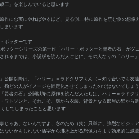
歳三」を楽しんでいると思います
原作に忠実にやればやるほど、見る側……特に原作を読む側の想像
しまいます
・ポッターです
ー・ポッターシリーズの第一作「ハリー・ポッターと賢者の石」がダ
されるまでは、小説版を読んだ人ごとに、その人なりの「ハリー
」公開以降は、「ハリー」＝ラドクリフくん（←知り合いでも友
、殆どの人がイメージを固定化させてしまったのではないでしょ
「賢者の石」公開以降に原作を読んだ人たちは、ハリー＝ラドク
・ワトソンと、それこそ、顔から衣装、背景となる部屋の壁から
なくしてしまったことと思います
事じゃあ、ないんですよ、念のため（笑）只単に、強烈なビジュ
はないかもしれない活字から沸き上がる想像力をより効果的に減