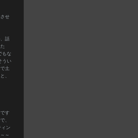
悔させ
か、話
した
でもな
そうい
」で土
ると、
んです
骨で、
ティン
な～～