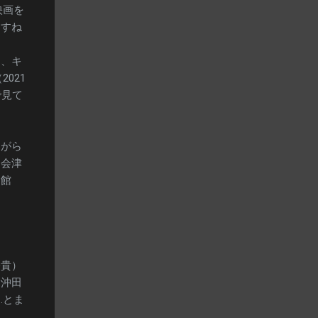
映画を
ますね
ら、キ
021
で見て
ながら
、会津
函館
裕貴）
、沖田
…とま