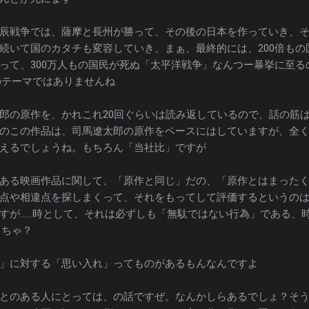
辰戦争では、薩摩と長州が勝って、その後の日本を作っていき、
続いて国のカタチも変容していき、まぁ、最終的には、200倍もの
って、300万人もの国民が死ぬ「太平洋戦争」なんつー暴挙に至る
のテーマではありませんね
郎の原作を、かれこれ20回ぐらいは読み返しているので、話の筋
のこの作品は、司馬遼太郎の原作をベースにはしていますが、全
えるでしょうね。もちろん「当社比」ですが
ある映画作品に関して、「原作と同じ」だの、「原作とはまった
点や相違点を探しまくって、それをもってして評価するというの
すが……時として、それは必ずしも「無駄ではない行為」である、
っちゃ？
」に対する「思い入れ」ってものがあるもんなんですよ
とのある人にとっては、の話ですぜ。なんかしらあるでしょ？そ