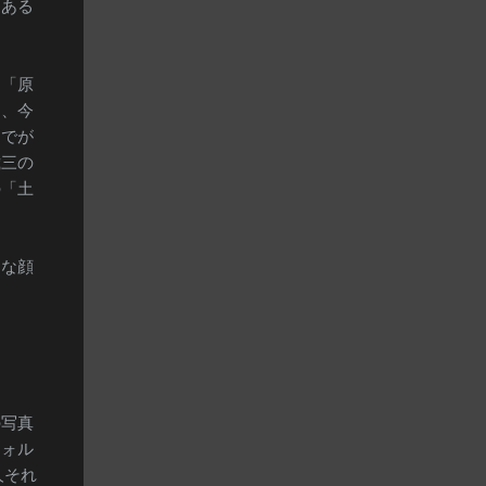
にある
る「原
り、今
までが
歳三の
の「土
んな顔
の写真
フォル
人それ