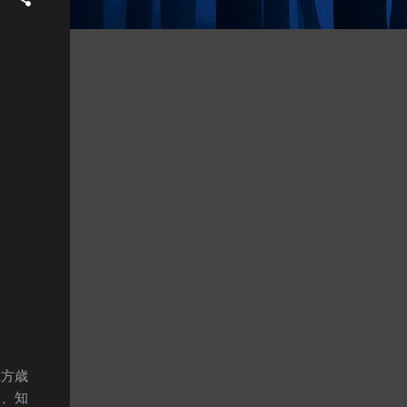
土方歳
も、知