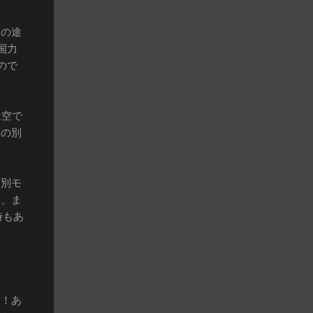
その途
国力
ので
は空で
くの別
く別モ
は、ま
時もあ
う！あ