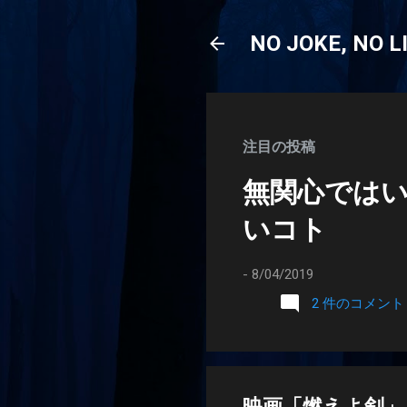
NO JOKE, NO L
注目の投稿
無関心では
いコト
-
8/04/2019
2 件のコメント
映画「燃えよ剣」