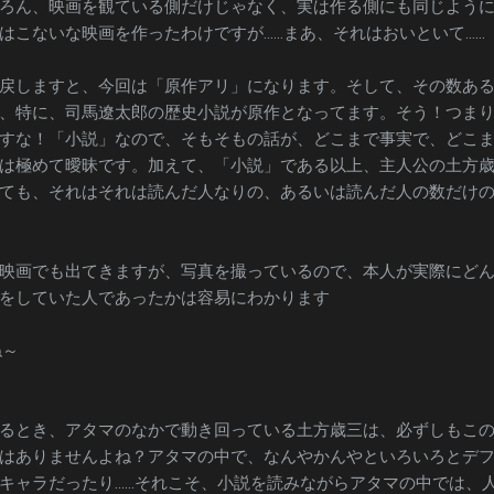
ろん、映画を観ている側だけじゃなく、実は作る側にも同じよう
はこないな映画を作ったわけですが……まあ、それはおいといて……
戻しますと、今回は「原作アリ」になります。そして、その数あ
、特に、司馬遼太郎の歴史小説が原作となってます。そう！つま
すな！「小説」なので、そもそもの話が、どこまで事実で、どこ
は極めて曖昧です。加えて、「小説」である以上、主人公の土方
ても、それはそれは読んだ人なりの、あるいは読んだ人の数だけ
映画でも出てきますが、写真を撮っているので、本人が実際にど
をしていた人であったかは容易にわかります
ね～
るとき、アタマのなかで動き回っている土方歳三は、必ずしもこ
はありませんよね？アタマの中で、なんやかんやといろいろとデ
キャラだったり……それこそ、小説を読みながらアタマの中では、