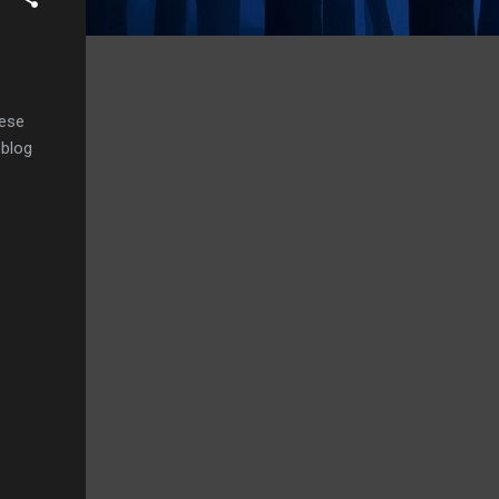
nese
 blog