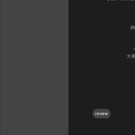
納
大
review
コ