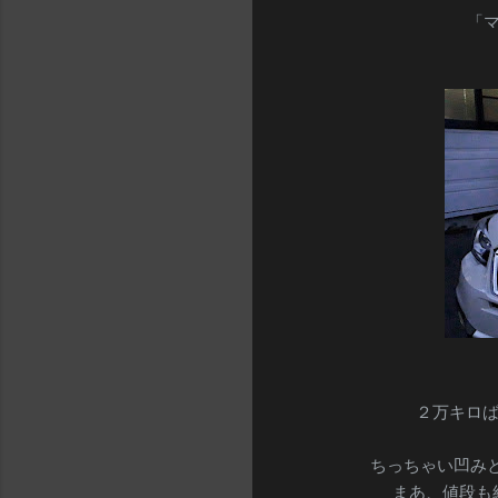
「
２万キロば
ちっちゃい凹みと
まあ、値段も