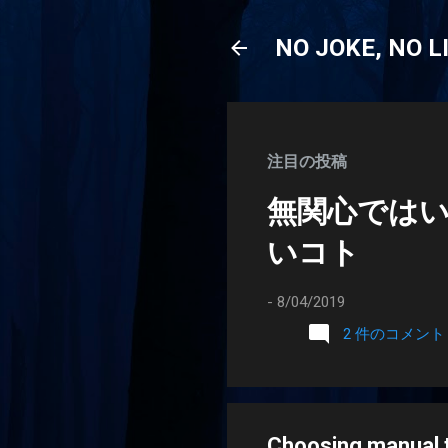
NO JOKE, NO L
注目の投稿
無関心では
いコト
-
8/04/2019
2 件のコメント
Choosing manual t