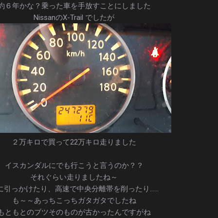
約６年かな？乗った車を手放すことにしました
NissanのX-Trail でしたが
２万キロで買って22万キロ走りました
イスカンダルにでも行こうと言うのか？？
それぐらい走りましたね～
に引っかけたり、高速で中央分離帯を削ったり……
も～～あっちこっちガタガタでしたね
もともとのブツそのものが古かったんですがね