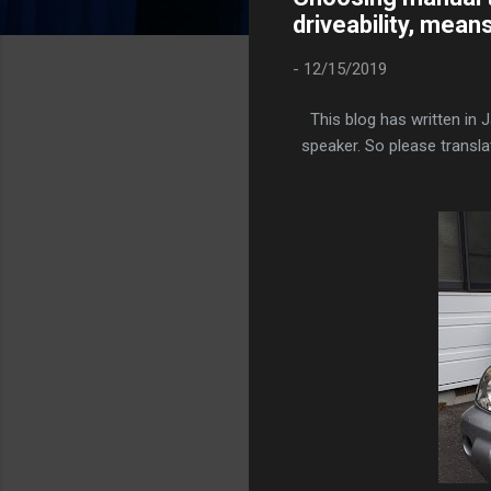
driveability, mean
-
12/15/2019
This blog has written in 
speaker. So please translat