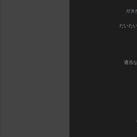
ガタ
だいたい
適当