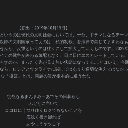
【初出：2019年10月19日】
というのは現代の文明社会においては、十分、ドラマになるテー
以降の文明国家ってぇのは「私的制裁」を法律で禁じてますわな
せんが、反撃というのは往々にして拡大していくものです。2022
イナの戦争が終わる気配もなく、日に日にエスカレートしている
ろすのか、まったく先が見え無い状態になってる……とはいえ、今
なら、ロシアとウクライナに関してはあまり適切な例えではなか
的な「復讐」とは、問題の質が根本的に違うわな
徒然なるまんまみ～あでその日暮らし
ふぐりに向いて
ココロにうつりゆくロクでもないことを
底浅く書き綴れば
あやしうヤツこそ