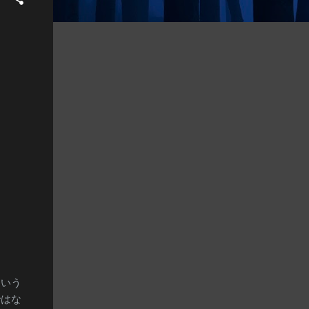
という
ではな