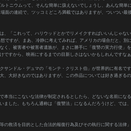
プルトニウムって、そんな簡単に扱えないでしょうし、あんな簡単
イ場面の連続で、ツッコミどころ満載ではありますが、ついつい最
は、「これって、ハリウッドとかでリメイクすればいいんじゃな
妄想ですが、まあ、冷静に考えてみれば、アメリカの場合だと、別
なく、被害者や被害者遺族が、まさに勝手に「復讐の実力行使」
けですから、映画にするまでの目新しさはないかもしれんですなぁ
クサンドル・デュマの「モンテ・クリスト伯」が世界的に有名で
大、大好きなのではありますが、この作品については好き過ぎる
で本当にこないな法律が制定されるとしたら、どないな名前にな
いました。もちろん通称は「復讐法」になるんだろうけど、では
等の救済を目的とした合法的報復行為及びその執行に関する法律