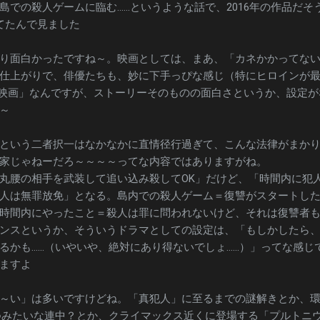
島での殺人ゲームに臨む……というような話で、2016年の作品だそ
ってたんで見ました
り面白かったですね～。映画としては、まあ、「カネかかってな
仕上がりで、俳優たちも、妙に下手っぴな感じ（特にヒロインが
級映画」なんですが、ストーリーそのものの面白さというか、設定が
～
という二者択一はなかなかに直情径行過ぎて、こんな法律がまか
家じゃねーだろ～～～～ってな内容ではありますがね。
丸腰の相手を武装して追い込み殺してOK」だけど、「時間内に犯
人は無罪放免」となる。島内での殺人ゲーム＝復讐がスタートし
時間内にやったこと＝殺人は罪に問われないけど、それは復讐者
ンスというか、そういうドラマとしての設定は、「もしかしたら
るかも……（いやいや、絶対にあり得ないでしょ……）」ってな感じ
ますよ
～い」は多いですけどね。「真犯人」に至るまでの謎解きとか、
○みたいな連中？とか、クライマックス近くに登場する「プルトニ