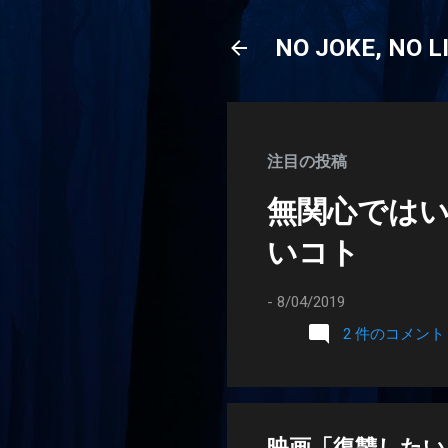
NO JOKE, NO L
注目の投稿
無関心では
いコト
-
8/04/2019
2 件のコメント
映画「復讐したい」(