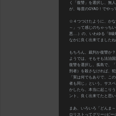
く「復讐」を選択し、無人
が、毎度のGYAO！でや
☆４つつけたように、かな
～」って感じのちゃっちい
悪……）の、いわゆる「B
なかに良く出来てましたね
もちろん、裁判か復讐か？
ようでは、そもそも法治国
復讐を選択し、孤島で、「
刑者）を殺さなければ、犯
「実は何でもありで、この
者も同じ」という。サスペ
かしたら、本当に起こりう
ント、良く出来てたと思い
まあ、いろいろ「どんま～
ロリストってグリー○ピー