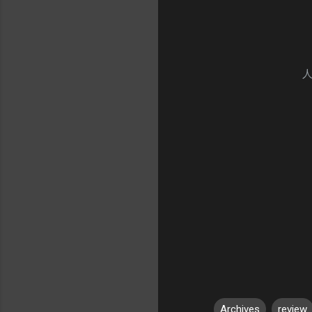
人
Archives
review