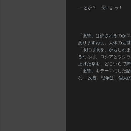
……とか？ 長いよっ！
「復讐」は許されるのか？
ありますねぇ。大体の近世
「眼には眼を」かもしれま
るならば、ロシアとウクラ
上げた拳を、どこいらで降
「復讐」をテーマにした話
な……反省。戦争は、個人