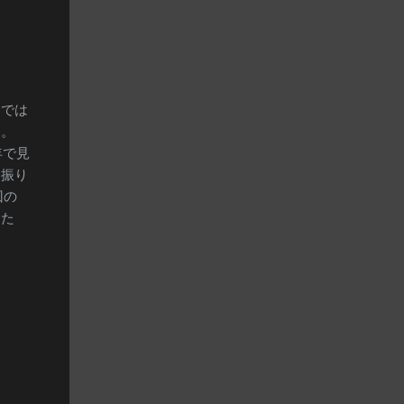
マでは
ぁ。
年で見
。振り
回の
った