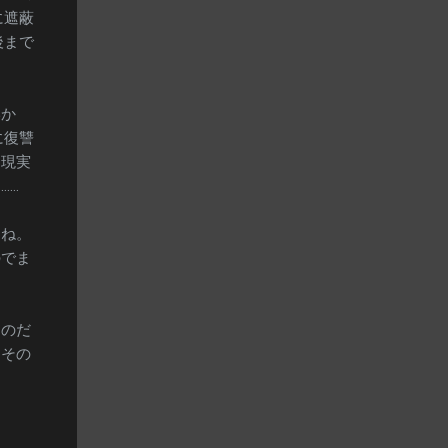
に遮蔽
後まで
いか
に復讐
を現実
……
すね。
のでま
るのだ
、その
」