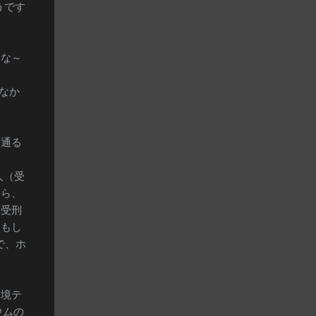
うです
いな～
最
なか
り通る
人（受
たら、
も受刑
、もし
で、ホ
環境テ
ウムの