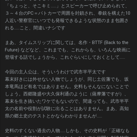
「ちょっと、そこキミ……」とスピーカーで呼び止められて、
３～４台のPC＝パトカーで周囲を封鎖され、拳銃を構えた10
人近い警察官にいつでも発報できるような状態のまま包囲さ
れる……こと、間違いナシです
まあ、タイムスリップに関しては、名作・BTTF (Back to the
Future) などなど、これまでも、これからも、いろんな映画に
登場する話でしょうから、これぐらいにしておくとして……
今回の主人公は、そういうわけで武市半平太です
幕末好きには外せない人物でしょうが、同じ土佐藩でも、坂
本竜馬ほど有名ではありません。史料もそんなにないことで
しょう。西郷隆盛や大久保利通のように（薩摩藩ですが）、
幕末を生き抜いたワケでもないので、間違っても、武市半平
太の名前や役割が試験に出ることはありません。まあ、高知
県の郷土史のテストとかならわかりませんが……
史料のすくない過去の人物……しかも、その史料が「正確なも