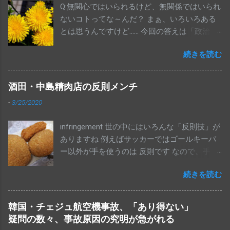
Q:無関心ではいられるけど、無関係ではいられ
ないコトってな～んだ？ まぁ、いろいろある
とは思うんですけど…… 今回の答えは「政治」
です 参院選、終わりましたね。投票に行き
続きを読む
ましたか？全体の投票率が48.80％だったそう
で、これは戦後２番目に低い数字だそうで
す。 変な話ではありますが、国民の半分以
酒田・中島精肉店の反則メンチ
上の人は、消費税が10％に上がることに反対
-
3/25/2020
もしてなければ、アメリカからポンコツとさ
れならも１機100億円以上もするF35戦闘機を
infringement 世の中にはいろんな「反則技」が
合計で147機も買っちゃって、機体の取得費用
ありますね 例えばサッカーではゴールキーパ
だけで１兆7052億円も使うことにOKってこと
ー以外が手を使うのは 反則です なので、手を
なんでしょうね。ちなみにこれ、維持運用費
使って、結果、ゴールを決めても 得点にはな
は別ですからね（笑）ほいでもって、老後の
続きを読む
りません。当然です This blog has written in
生活についても、２千万円以上の貯金もある
Japanese almost all topics. I think this blog is
から、年金生活になっても大丈夫……。少なく
also fun for non-Japanese speaker. So please
とも、これらのことに積極的に反対しようと
韓国・チェジュ航空機事故、「あり得ない」
translate this articles by using "Translate" that
しなかった人（有権者）が半分以上だった、
疑問の数々、事故原因の究明が急がれる
puts on the right side of this blog page and
ってことですわ This blog has written in