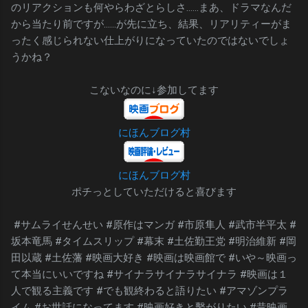
のリアクションも何やらわざとらしさ……まあ、ドラマなんだ
から当たり前ですが……が先に立ち、結果、リアリティーがま
ったく感じられない仕上がりになっていたのではないでしょ
うかね？
こないなのに↓参加してます
にほんブログ村
にほんブログ村
ポチっとしていただけると喜びます
#サムライせんせい #原作はマンガ #市原隼人 #武市半平太 #
坂本竜馬 #タイムスリップ #幕末 #土佐勤王党 #明治維新 #岡
田以蔵 #土佐藩 #映画大好き #映画は映画館で #いや～映画っ
て本当にいいですね #サイナラサイナラサイナラ #映画は１
人で観る主義です #でも観終わると語りたい #アマゾンプラ
イム #お世話になってます #映画好きと繫がりたい #昔映画