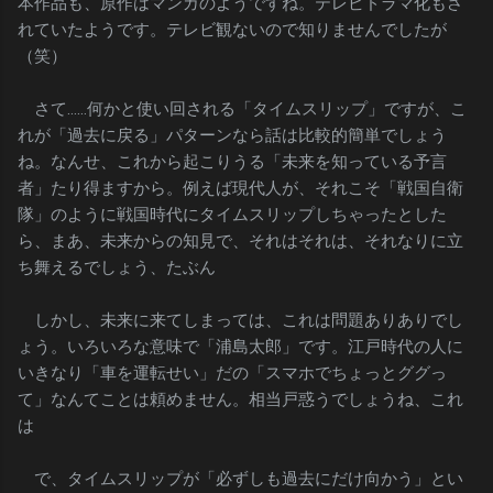
本作品も、原作はマンガのようですね。テレビドラマ化もさ
れていたようです。テレビ観ないので知りませんでしたが
（笑）
さて……何かと使い回される「タイムスリップ」ですが、こ
れが「過去に戻る」パターンなら話は比較的簡単でしょう
ね。なんせ、これから起こりうる「未来を知っている予言
者」たり得ますから。例えば現代人が、それこそ「戦国自衛
隊」のように戦国時代にタイムスリップしちゃったとした
ら、まあ、未来からの知見で、それはそれは、それなりに立
ち舞えるでしょう、たぶん
しかし、未来に来てしまっては、これは問題ありありでし
ょう。いろいろな意味で「浦島太郎」です。江戸時代の人に
いきなり「車を運転せい」だの「スマホでちょっとググっ
て」なんてことは頼めません。相当戸惑うでしょうね、これ
は
で、タイムスリップが「必ずしも過去にだけ向かう」とい