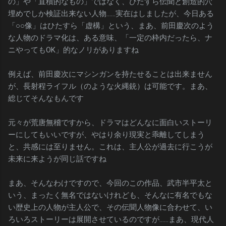
の」や「直積的なもの」ではなく、ひたすら伝聞と創造的穴
埋めでしか検証出来ない人物……実在はしましたが、今日ある
「○○像」はひたすら「虚構」という、まあ、前田慶次のよう
な人物のドラマ化は、ある意味、「一定の枠内だったら、ナ
ニやってもOK」的なノリがありますね
例えば、前田慶次にマシンガンを持たせることは出来ません
が、長射程ライフル（のような火縄銃）は可能です。まあ、
総じてそんなもんです
元々が荒唐無稽ですから、ドラマはどんなに面白いストーリ
ーにしてもいいですが、やはり余り現実と乖離してしまう
と、共感には至りません。これは、主人公が過去に行こうが
未来に来ようが同じ話ですね
まあ、そんなわけですので、今回のこの作品、武市半平太と
いう、まったく無名ではないけれども、そんなに有名でもな
い歴史上の人物が主人公で、その伝聞人物像に合わせて、い
ろいろストーリーは展開させているのですが……まあ、現代人