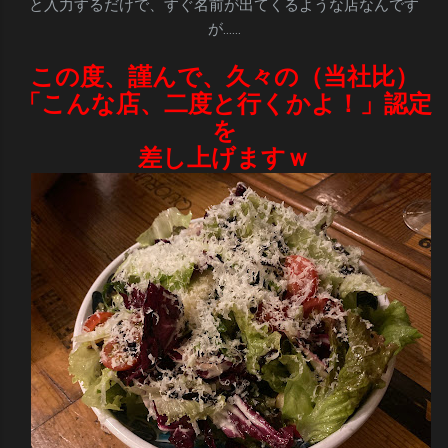
と入力するだけで、すぐ名前が出てくるような店なんです
が……
この度、謹んで、久々の（当社比）
「こんな店、二度と行くかよ！」認定
を
差し上げます
ｗ