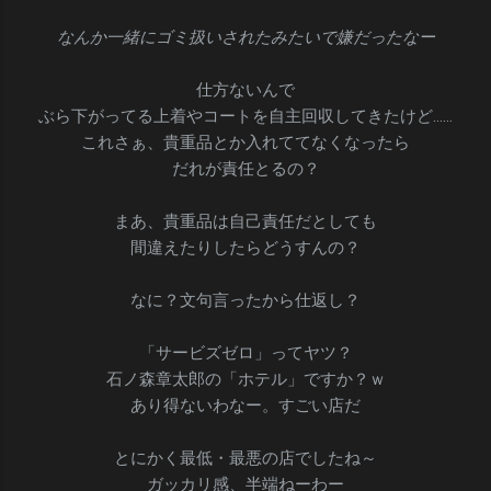
なんか一緒にゴミ扱いされたみたいで嫌だったなー
仕方ないんで
ぶら下がってる上着やコートを自主回収してきたけど……
これさぁ、貴重品とか入れててなくなったら
だれが責任とるの？
まあ、貴重品は自己責任だとしても
間違えたりしたらどうすんの？
なに？文句言ったから仕返し？
「サービズゼロ」ってヤツ？
石ノ森章太郎の「ホテル」ですか？ｗ
あり得ないわなー。すごい店だ
とにかく最低・最悪の店でしたね～
ガッカリ感、半端ねーわー