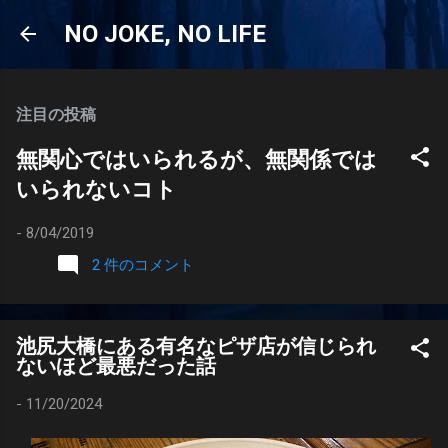
スキップしてメイン コンテンツに移動
NO JOKE, NO LIFE
注目の投稿
無関心ではいられるが、無関係では
いられないコト
-
8/04/2019
2 件のコメント
池尻大橋にある有名なピザ店が信じられ
ないほど最悪だった話
-
11/20/2024