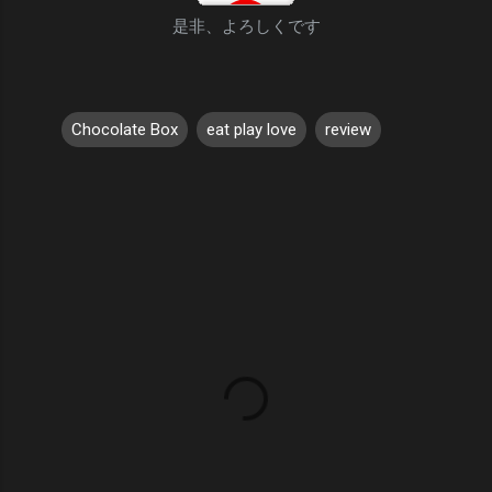
是非、よろしくです
Chocolate Box
eat play love
review
コ
メ
ン
ト